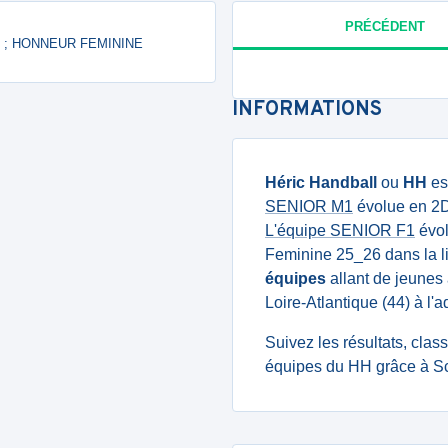
PRÉCÉDENT
FPL ; HONNEUR FEMININE
INFORMATIONS
Héric Handball
ou
HH
es
SENIOR M1
évolue en 2Dt
L'équipe SENIOR F1
évol
Feminine 25_26 dans la l
équipes
allant de jeunes 
Loire-Atlantique (44) à l
Suivez les résultats, cla
équipes du HH grâce à Sc