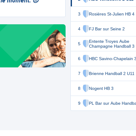
 le moment. 😔
3
Rosières St-Julien HB 4
4
FJ Bar sur Seine 2
Entente Troyes Aube
5
Champagne Handball 3
6
HBC Savino-Chapelain 
7
Brienne Handball 2 U11
8
Nogent HB 3
9
PL Bar sur Aube Handba