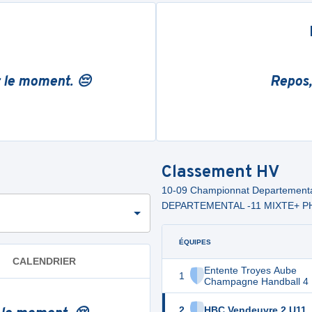
r le moment. 😔
Repos,
Classement
HV
10-09 Championnat Departement
DEPARTEMENTAL -11 MIXTE+ P
ÉQUIPES
CALENDRIER
Entente Troyes Aube
1
Champagne Handball 4
2
HBC Vendeuvre 2 U11