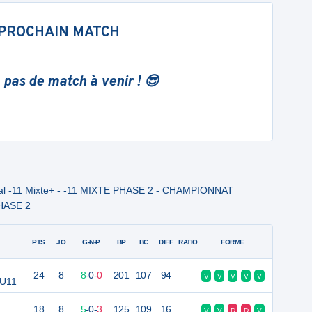
PROCHAIN MATCH
 pas de match à venir ! 😎
al -11 Mixte+ - -11 MIXTE PHASE 2 - CHAMPIONNAT
HASE 2
PTS
JO
G-N-P
BP
BC
DIFF
RATIO
FORME
24
8
8
-
0
-
0
201
107
94
V
V
V
V
V
 U11
18
8
5
-
0
-
3
125
109
16
V
V
D
D
V