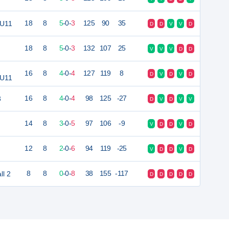
 U11
18
8
5
-
0
-
3
125
90
35
D
D
V
V
D
18
8
5
-
0
-
3
132
107
25
V
V
V
D
D
16
8
4
-
0
-
4
127
119
8
D
V
D
V
D
 U11
3
16
8
4
-
0
-
4
98
125
-27
D
V
D
V
V
14
8
3
-
0
-
5
97
106
-9
V
D
D
V
D
12
8
2
-
0
-
6
94
119
-25
V
D
D
V
D
ll 2
8
8
0
-
0
-
8
38
155
-117
D
D
D
D
D