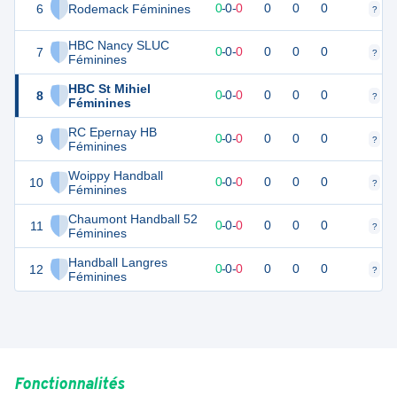
6
Rodemack Féminines
0
0
0
-
0
-
0
0
0
0
?
?
HBC Nancy SLUC
7
0
0
0
-
0
-
0
0
0
0
?
?
Féminines
HBC St Mihiel
8
0
0
0
-
0
-
0
0
0
0
?
?
Féminines
RC Epernay HB
9
0
0
0
-
0
-
0
0
0
0
?
?
Féminines
Woippy Handball
10
0
0
0
-
0
-
0
0
0
0
?
?
Féminines
Chaumont Handball 52
11
0
0
0
-
0
-
0
0
0
0
?
?
Féminines
Handball Langres
12
0
0
0
-
0
-
0
0
0
0
?
?
Féminines
Fonctionnalités