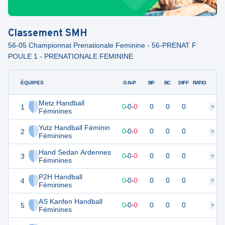
Classement
SMH
56-05 Championnat Prenationale Feminine - 56-PRENAT F
POULE 1 - PRENATIONALE FEMININE
ÉQUIPES
PTS
JO
G-N-P
BP
BC
DIFF
RATIO
Metz Handball
1
0
0
0
-
0
-
0
0
0
0
?
?
Féminines
Yutz Handball Féminin
2
0
0
0
-
0
-
0
0
0
0
?
?
Féminines
Hand Sedan Ardennes
3
0
0
0
-
0
-
0
0
0
0
?
?
Féminines
P2H Handball
4
0
0
0
-
0
-
0
0
0
0
?
?
Féminines
AS Kanfen Handball
5
0
0
0
-
0
-
0
0
0
0
?
?
Féminines