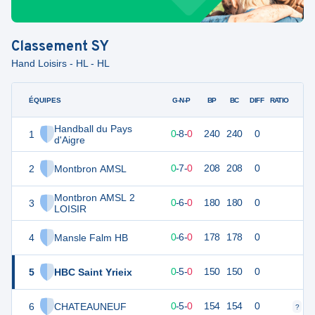
Classement
SY
Hand Loisirs - HL - HL
ÉQUIPES
PTS
JO
G-N-P
BP
BC
DIFF
RATIO
Handball du Pays
1
16
8
0
-
8
-
0
240
240
0
d'Aigre
2
Montbron AMSL
14
7
0
-
7
-
0
208
208
0
Montbron AMSL 2
3
12
6
0
-
6
-
0
180
180
0
LOISIR
4
Mansle Falm HB
12
6
0
-
6
-
0
178
178
0
5
HBC Saint Yrieix
10
5
0
-
5
-
0
150
150
0
6
CHATEAUNEUF
10
5
0
-
5
-
0
154
154
0
?
?