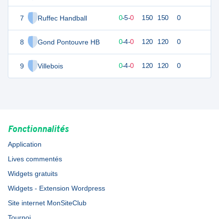
7
Ruffec Handball
10
5
0
-
5
-
0
150
150
0
8
Gond Pontouvre HB
8
4
0
-
4
-
0
120
120
0
9
Villebois
8
4
0
-
4
-
0
120
120
0
Fonctionnalités
Application
Lives commentés
Widgets gratuits
Widgets - Extension Wordpress
Site internet MonSiteClub
Tournoi