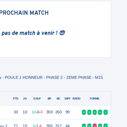
PROCHAIN MATCH
 pas de match à venir ! 😎
ura - POULE 1 HONNEUR - PHASE 2 - 2EME PHASE - M15
PTS
JO
G-N-P
BP
BC
DIFF
RATIO
FORME
30
10
10
-
0
-
0
359
260
99
V
V
V
V
V
ns 2
21
10
5
-
1
-
4
356
312
44
V
V
D
V
V