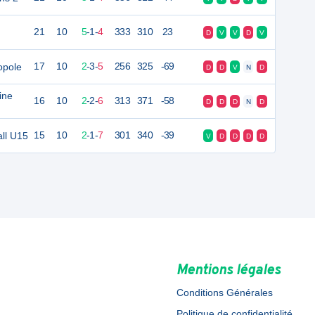
21
10
5
-
1
-
4
333
310
23
D
V
V
D
V
opole
17
10
2
-
3
-
5
256
325
-69
D
D
V
N
D
ine
16
10
2
-
2
-
6
313
371
-58
D
D
D
N
D
ll U15
15
10
2
-
1
-
7
301
340
-39
V
D
D
D
D
Mentions légales
Conditions Générales
Politique de confidentialité