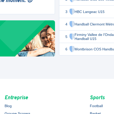
 le moment. 😔
3
HBC Langeac U15
4
Handball Clermont Métr
Firminy Vallee de l'Onda
5
Handball U15
6
Montbrison COS Handba
Entreprise
Sports
Blog
Football
Groupe Scorers
Basket