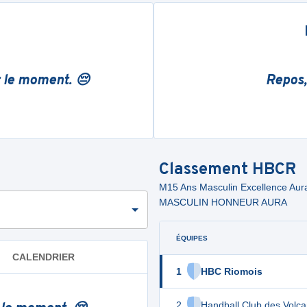
r le moment. 😔
Repos,
Classement
HBCR
M15 Ans Masculin Excellence A
MASCULIN HONNEUR AURA
ÉQUIPES
CALENDRIER
1
HBC Riomois
2
Handball Club des Volca