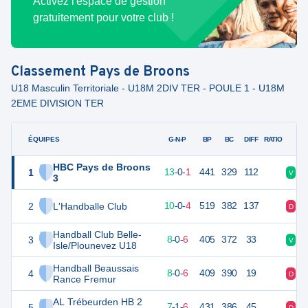
Activez l'espace de gestion
gratuitement pour votre club !
Classement
Pays de Broons
U18 Masculin Territoriale - U18M 2DIV TER - POULE 1 - U18M
2EME DIVISION TER
ÉQUIPES
PTS
JO
G-N-P
BP
BC
DIFF
RATIO
HBC Pays de Broons
1
40
14
13
-
0
-
1
441
329
112
V
V
3
2
L'Handballe Club
34
14
10
-
0
-
4
519
382
137
D
V
Handball Club Belle-
3
30
14
8
-
0
-
6
405
372
33
V
D
Isle/Plounevez U18
Handball Beaussais
4
30
14
8
-
0
-
6
409
390
19
D
V
Rance Fremur
AL Trébeurden HB 2
5
29
14
7
-
1
-
6
431
386
45
D
V