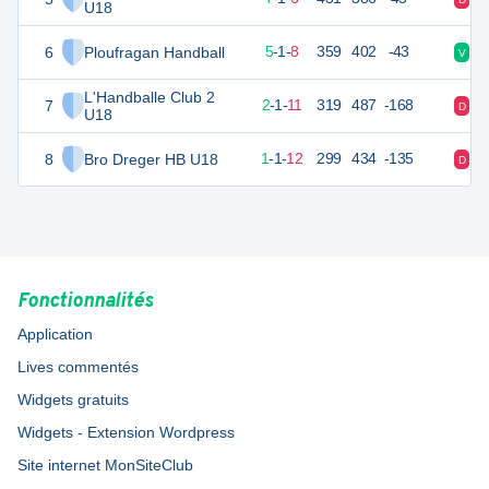
U18
6
Ploufragan Handball
25
14
5
-
1
-
8
359
402
-43
V
D
L'Handballe Club 2
7
18
14
2
-
1
-
11
319
487
-168
D
D
U18
8
Bro Dreger HB U18
17
14
1
-
1
-
12
299
434
-135
D
D
Fonctionnalités
Application
Lives commentés
Widgets gratuits
Widgets - Extension Wordpress
Site internet MonSiteClub