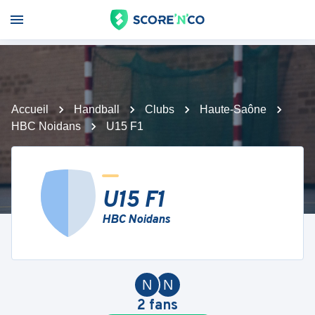
Accueil
Handball
Clubs
Haute-Saône
HBC Noidans
U15 F1
U15 F1
HBC Noidans
N
N
2
fans