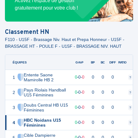
Activez l'espace de gestion
gratuitement pour votre club !
Classement
HN
F110 - U15F - Brassage Niv. Haut et Prepa Honneur - U15F -
BRASSAGE HT - POULE F - U15F - BRASSAGE NIV. HAUT
ÉQUIPES
PTS
JO
G-N-P
BP
BC
DIFF
RATIO
Entente Saone
1
0
0
0
-
0
-
0
0
0
0
?
?
Mamirolle HB 2
Pays Riolais Handball
2
0
0
0
-
0
-
0
0
0
0
?
?
U15 Féminines
Doubs Central HB U15
3
0
0
0
-
0
-
0
0
0
0
?
?
Féminines
HBC Noidans U15
4
0
0
0
-
0
-
0
0
0
0
?
?
Féminines
Cible Dampierre
5
0
0
0
-
0
-
0
0
0
0
?
?