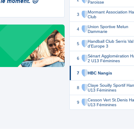
 le moment. 😔
Paroisse
Mormant Association Ha
3
Club
Union Sportive Melun
4
Dammarie
Handball Club Serris Val
5
d'Europe 3
Sénart Agglomération H
6
2 U13 Féminines
7
HBC Nangis
Claye Souilly Sportif Han
8
U13 Féminines
Cesson Vert St.Denis Ha
9
U13 Féminines