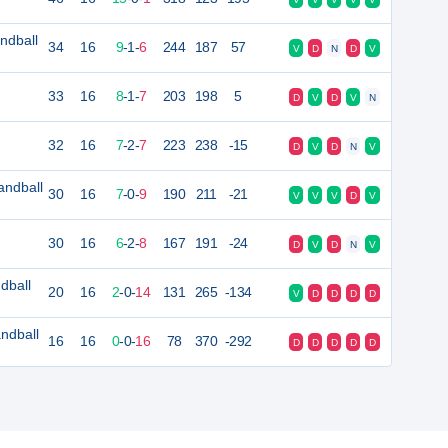
ndball
34
16
9
-
1
-
6
244
187
57
V
D
N
D
V
33
16
8
-
1
-
7
203
198
5
D
V
D
V
N
32
16
7
-
2
-
7
223
238
-15
D
V
D
N
V
andball
30
16
7
-
0
-
9
190
211
-21
V
V
V
D
V
30
16
6
-
2
-
8
167
191
-24
D
V
D
N
V
dball
20
16
2
-
0
-
14
131
265
-134
V
D
D
D
D
ndball
16
16
0
-
0
-
16
78
370
-292
D
D
D
D
D