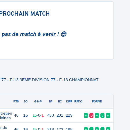
PROCHAIN MATCH
 pas de match à venir ! 😎
l 77 - F-13 3EME DIVISION 77 - F-13 CHAMPIONNAT
PTS
JO
G-N-P
BP
BC
DIFF
RATIO
FORME
tretien
46
16
15
-
0
-
1
430
201
229
V
D
V
V
V
inines
ande
46
16
15
-
0
-
1
318
123
195
V
V
V
V
V