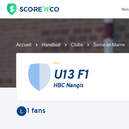
Nos 
Accueil
Handball
Clubs
Seine-et-Marne
U13 F1
HBC Nangis
1
fans
L