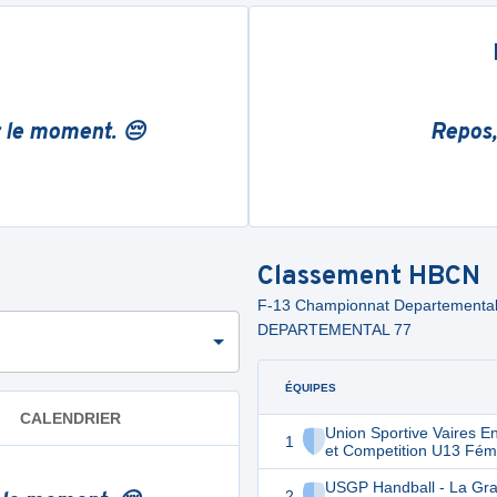
r le moment. 😔
Repos,
Classement
HBCN
F-13 Championnat Departementa
DEPARTEMENTAL 77
ÉQUIPES
CALENDRIER
Union Sportive Vaires En
1
et Competition U13 Fém
USGP Handball - La Gr
2