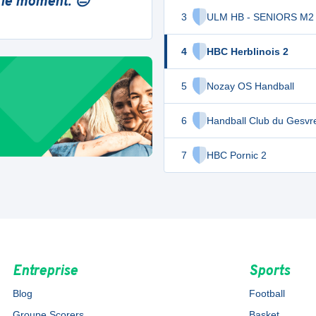
 le moment. 😔
3
ULM HB - SENIORS M2
4
HBC Herblinois 2
5
Nozay OS Handball
6
Handball Club du Gesvr
7
HBC Pornic 2
Entreprise
Sports
Blog
Football
Groupe Scorers
Basket