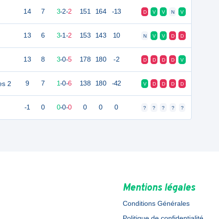
14
7
3
-
2
-
2
151
164
-13
D
V
V
N
V
13
6
3
-
1
-
2
153
143
10
N
V
V
D
D
13
8
3
-
0
-
5
178
180
-2
D
D
D
D
V
es 2
9
7
1
-
0
-
6
138
180
-42
V
D
D
D
D
-1
0
0
-
0
-
0
0
0
0
?
?
?
?
?
Mentions légales
Conditions Générales
Politique de confidentialité