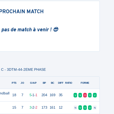
PROCHAIN MATCH
 pas de match à venir ! 😎
E C - 3DTM-44-2EME PHASE
PTS
JO
G-N-P
BP
BC
DIFF
RATIO
FORME
ndball
18
7
5
-
1
-
1
204
169
35
V
V
D
V
V
15
7
3
-
2
-
2
173
161
12
N
V
V
V
N