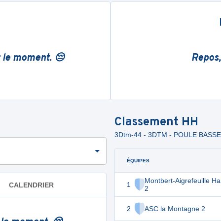
r le moment. 😔
Repos,
Classement
HH
3Dtm-44 - 3DTM - POULE BASS
ÉQUIPES
Montbert-Aigrefeuille Ha
1
CALENDRIER
2
2
ASC la Montagne 2