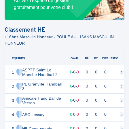
Activez l'espace de gestion
gratuitement pour votre club !
Classement
HE
+16Ans Masculin Honneur - POULE A - +16ANS MASCULIN
HONNEUR
ÉQUIPES
PTS
JO
G-N-P
BP
BC
DIFF
RATIO
ASPTT Saint Lo
1
0
0
0
-
0
-
0
0
0
0
?
?
Manche Handball 2
PL Granville Handball
2
0
0
0
-
0
-
0
0
0
0
?
?
3
Amicale Hand Ball de
3
0
0
0
-
0
-
0
0
0
0
?
?
Verson
4
ASC Lessay
0
0
0
-
0
-
0
0
0
0
?
?
5
HB Caen Venoix
0
0
0
-
0
-
0
0
0
0
?
?