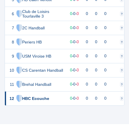
Club de Loisirs
6
0
0
0
-
0
-
0
0
0
0
?
?
Tourlaville 3
7
2C Handball
0
0
0
-
0
-
0
0
0
0
?
?
8
Periers HB
0
0
0
-
0
-
0
0
0
0
?
?
9
USM Viroise HB
0
0
0
-
0
-
0
0
0
0
?
?
10
CS Carentan Handball
0
0
0
-
0
-
0
0
0
0
?
?
11
Brehal Handball
0
0
0
-
0
-
0
0
0
0
?
?
12
HBC Ecouche
0
0
0
-
0
-
0
0
0
0
?
?