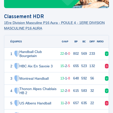
Classement
HDR
1Ere Division Masculine P16 Aura - POULE 4 - 1ERE DIVISION
MASCULINE P16 AURA
ÉQUIPES
PTS
JO
G-N-P
BP
BC
DIFF
RATIO
Handball Club
1
66
22
22
-
0
-
0
802
569
233
V
V
Bourgetain
2
HBC Aix En Savoie 3
54
22
15
-
2
-
5
655
523
132
D
D
3
Montreal Handball
49
22
13
-
1
-
8
648
592
56
V
V
Thonon Alpes Chablais
4
48
22
12
-
2
-
8
615
583
32
V
D
HB 2
5
US Albens Handball
46
22
11
-
2
-
9
657
635
22
D
V