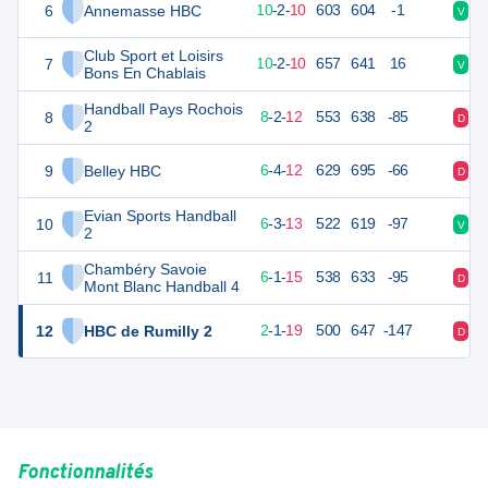
6
Annemasse HBC
44
22
10
-
2
-
10
603
604
-1
V
D
Club Sport et Loisirs
7
44
22
10
-
2
-
10
657
641
16
V
V
Bons En Chablais
Handball Pays Rochois
8
39
22
8
-
2
-
12
553
638
-85
D
D
2
9
Belley HBC
38
22
6
-
4
-
12
629
695
-66
D
V
Evian Sports Handball
10
37
22
6
-
3
-
13
522
619
-97
V
V
2
Chambéry Savoie
11
33
22
6
-
1
-
15
538
633
-95
D
D
Mont Blanc Handball 4
12
HBC de Rumilly 2
26
22
2
-
1
-
19
500
647
-147
D
D
Fonctionnalités