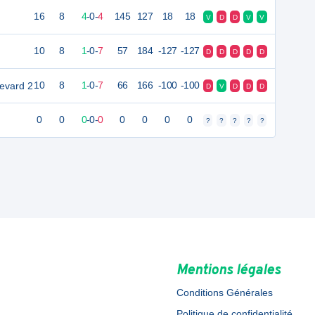
16
8
4
-
0
-
4
145
127
18
18
V
D
D
V
V
10
8
1
-
0
-
7
57
184
-127
-127
D
D
D
D
D
levard 2
10
8
1
-
0
-
7
66
166
-100
-100
D
V
D
D
D
0
0
0
-
0
-
0
0
0
0
0
?
?
?
?
?
Mentions légales
Conditions Générales
Politique de confidentialité