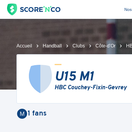
Nos 
Accueil
Handball
Clubs
Côte-d'Or
HB
U15 M1
HBC Couchey-Fixin-Gevrey
1
fans
M