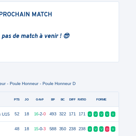
PROCHAIN MATCH
 pas de match à venir ! 😎
r - Poule Honneur - Poule Honneur D
PTS
JO
G-N-P
BP
BC
DIFF
RATIO
FORME
u U15
52
18
16
-
2
-
0
493
322
171
171
V
V
V
V
V
48
18
15
-
0
-
3
588
350
238
238
V
V
V
D
V