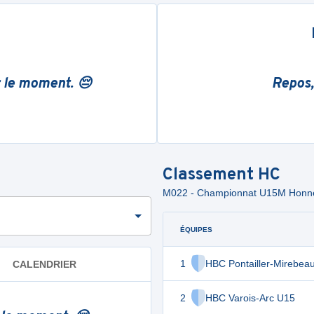
r le moment. 😔
Repos,
Classement
HC
M022 - Championnat U15M Honneu
ÉQUIPES
1
HBC Pontailler-Mirebea
CALENDRIER
2
HBC Varois-Arc U15