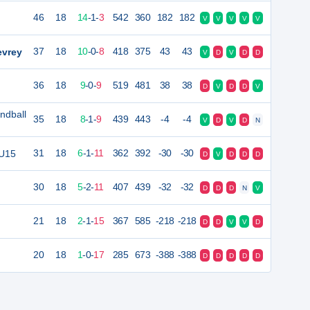
46
18
14
-
1
-
3
542
360
182
182
V
V
V
V
V
evrey
37
18
10
-
0
-
8
418
375
43
43
V
D
V
D
D
36
18
9
-
0
-
9
519
481
38
38
D
V
D
D
V
ndball
35
18
8
-
1
-
9
439
443
-4
-4
V
D
V
D
N
 U15
31
18
6
-
1
-
11
362
392
-30
-30
D
V
D
D
D
30
18
5
-
2
-
11
407
439
-32
-32
D
D
D
N
V
21
18
2
-
1
-
15
367
585
-218
-218
D
D
V
V
D
20
18
1
-
0
-
17
285
673
-388
-388
D
D
D
D
D