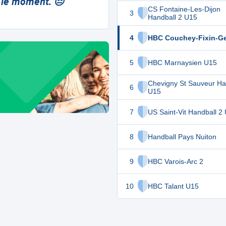
 le moment. 😔
CS Fontaine-Les-Dijon
3
Handball 2 U15
4
HBC Couchey-Fixin-G
5
HBC Marnaysien U15
Chevigny St Sauveur Ha
6
U15
7
US Saint-Vit Handball 2
8
Handball Pays Nuiton
9
HBC Varois-Arc 2
10
HBC Talant U15