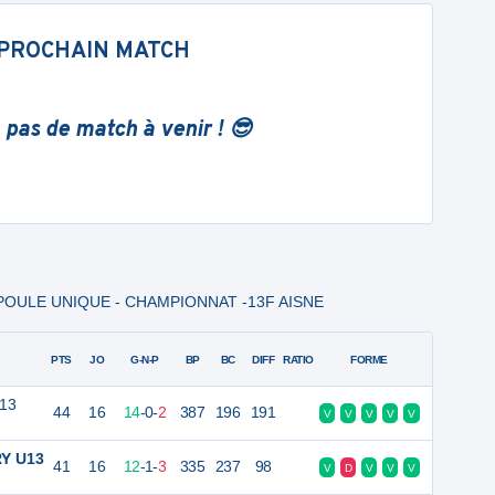
PROCHAIN MATCH
 pas de match à venir ! 😎
 - POULE UNIQUE - CHAMPIONNAT -13F AISNE
PTS
JO
G-N-P
BP
BC
DIFF
RATIO
FORME
U13
44
16
14
-
0
-
2
387
196
191
V
V
V
V
V
Y U13
41
16
12
-
1
-
3
335
237
98
V
D
V
V
V