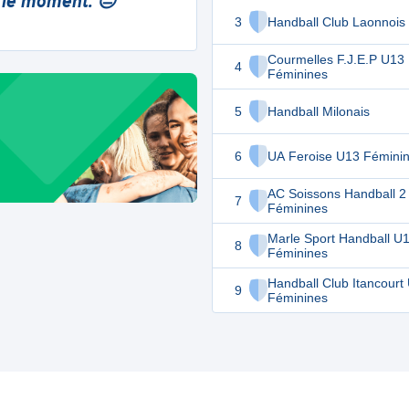
 le moment. 😔
3
Handball Club Laonnois
Courmelles F.J.E.P U13
4
Féminines
5
Handball Milonais
6
UA Feroise U13 Fémini
AC Soissons Handball 2
7
Féminines
Marle Sport Handball U
8
Féminines
Handball Club Itancourt
9
Féminines