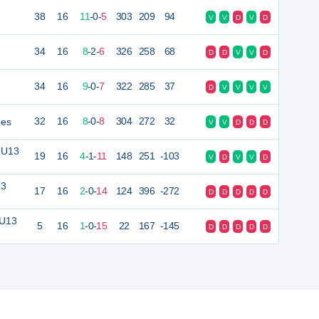
38
16
11
-
0
-
5
303
209
94
V
V
D
V
D
34
16
8
-
2
-
6
326
258
68
D
D
V
V
D
34
16
9
-
0
-
7
322
285
37
D
V
V
V
V
nes
32
16
8
-
0
-
8
304
272
32
V
V
D
D
D
 U13
19
16
4
-
1
-
11
148
251
-103
V
D
V
V
D
13
17
16
2
-
0
-
14
124
396
-272
D
D
D
D
D
 U13
5
16
1
-
0
-
15
22
167
-145
D
D
D
D
D