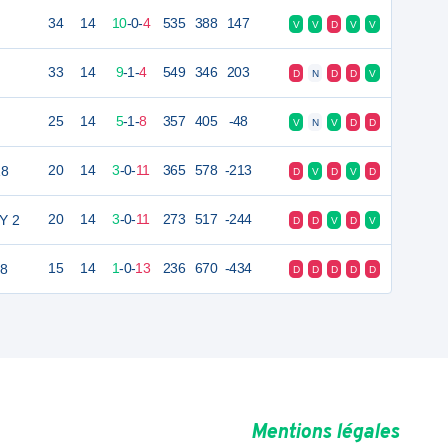
34
14
10
-
0
-
4
535
388
147
V
V
D
V
V
33
14
9
-
1
-
4
549
346
203
D
N
D
D
V
25
14
5
-
1
-
8
357
405
-48
V
N
V
D
D
18
20
14
3
-
0
-
11
365
578
-213
D
V
D
V
D
Y 2
20
14
3
-
0
-
11
273
517
-244
D
D
V
D
V
18
15
14
1
-
0
-
13
236
670
-434
D
D
D
D
D
Mentions légales