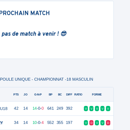
PROCHAIN MATCH
 pas de match à venir ! 😎
ne - POULE UNIQUE - CHAMPIONNAT -18 MASCULIN
PTS
JO
G-N-P
BP
BC
DIFF
RATIO
FORME
 U18
42
14
14
-
0
-
0
641
249
392
V
V
V
V
V
RY
34
14
10
-
0
-
4
552
355
197
V
D
V
V
D