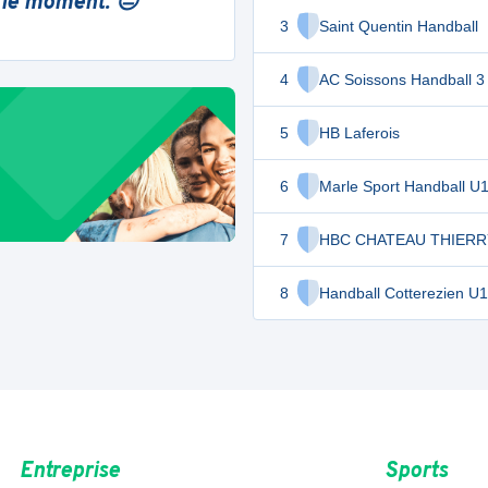
 le moment. 😔
3
Saint Quentin Handball
4
AC Soissons Handball 3
5
HB Laferois
6
Marle Sport Handball U
7
HBC CHATEAU THIERR
8
Handball Cotterezien U
Entreprise
Sports