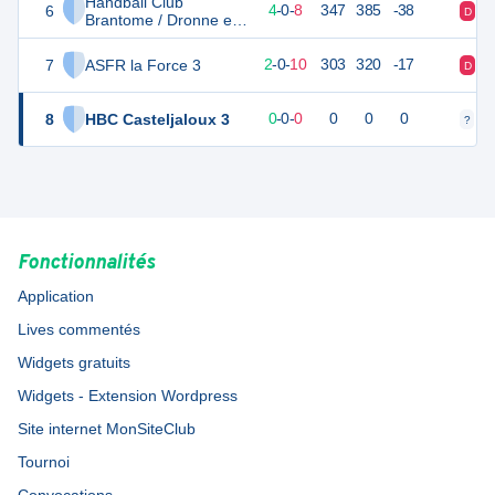
Handball Club
6
20
12
4
-
0
-
8
347
385
-38
D
D
Brantome / Dronne et
Belle 2
7
ASFR la Force 3
16
12
2
-
0
-
10
303
320
-17
D
V
8
HBC Casteljaloux 3
0
0
0
-
0
-
0
0
0
0
?
?
Fonctionnalités
Application
Lives commentés
Widgets gratuits
Widgets - Extension Wordpress
Site internet MonSiteClub
Tournoi