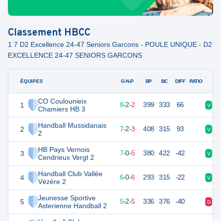
Classement
HBCC
1 7 D2 Excellence 24-47 Seniors Garcons - POULE UNIQUE - D2
EXCELLENCE 24-47 SENIORS GARCONS
ÉQUIPES
PTS
JO
G-N-P
BP
BC
DIFF
RATIO
CO Coulounieix
1
30
12
8
-
2
-
2
399
333
66
V
N
Chamiers HB 3
Handball Mussidanais
2
28
12
7
-
2
-
3
408
315
93
V
D
2
HB Pays Vernois
3
26
12
7
-
0
-
5
380
422
-42
V
V
Cendrieux Vergt 2
Handball Club Vallée
4
23
12
6
-
0
-
6
293
315
-22
V
V
Vézère 2
Jeunesse Sportive
5
22
12
5
-
2
-
5
336
376
-40
D
N
Asterienne Handball 2