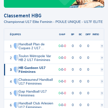
Classement
HBG
Championnat U17 Elite Feminin - POULE UNIQUE - U17F ELITE
ÉQUIPES
PTS
JO
G-N-P
BP
BC
DIFF
RATIO
Handball Plan de
1
0
0
0
-
0
-
0
0
0
0
?
?
Cuques 2 U17
Féminines
Toulon Métropole Var
2
0
0
0
-
0
-
0
0
0
0
?
?
HB 2 U17 Féminines
HB Gardeen U17
3
0
0
0
-
0
-
0
0
0
0
?
?
Féminines
Chateauneuf Handball
4
0
0
0
-
0
-
0
0
0
0
?
?
U17 Féminines
Gap Handball U17
5
0
0
0
-
0
-
0
0
0
0
?
?
Féminines
Handball Club Arlesien
6
0
0
0
-
0
-
0
0
0
0
?
?
U17 Féminines