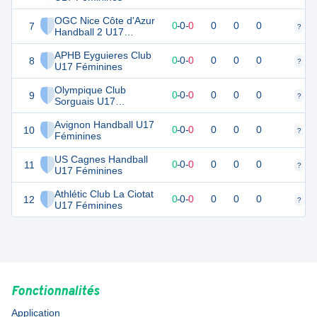
OGC Nice Côte d'Azur
7
0
0
0
-
0
-
0
0
0
0
?
?
Handball 2 U17
Féminines
APHB Eyguieres Club
8
0
0
0
-
0
-
0
0
0
0
?
?
U17 Féminines
Olympique Club
9
0
0
0
-
0
-
0
0
0
0
?
?
Sorguais U17
Féminines
Avignon Handball U17
10
0
0
0
-
0
-
0
0
0
0
?
?
Féminines
US Cagnes Handball
11
0
0
0
-
0
-
0
0
0
0
?
?
U17 Féminines
Athlétic Club La Ciotat
12
0
0
0
-
0
-
0
0
0
0
?
?
U17 Féminines
Fonctionnalités
Application