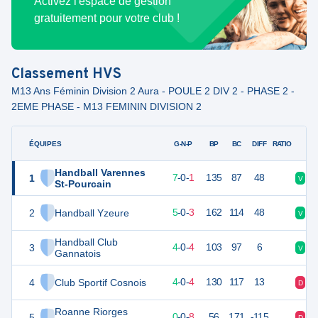
Activez l'espace de gestion
gratuitement pour votre club !
Classement
HVS
M13 Ans Féminin Division 2 Aura - POULE 2 DIV 2 - PHASE 2 -
2EME PHASE - M13 FEMININ DIVISION 2
ÉQUIPES
PTS
JO
G-N-P
BP
BC
DIFF
RATIO
Handball Varennes
1
22
8
7
-
0
-
1
135
87
48
V
D
St-Pourcain
2
Handball Yzeure
18
8
5
-
0
-
3
162
114
48
V
V
Handball Club
3
16
8
4
-
0
-
4
103
97
6
V
D
Gannatois
4
Club Sportif Cosnois
15
8
4
-
0
-
4
130
117
13
D
V
Roanne Riorges
5
8
8
0
-
0
-
8
56
171
-115
D
D