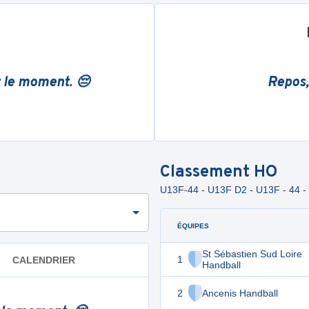
r le moment. 😔
Repos,
Classement
HO
U13F-44 - U13F D2 - U13F - 44
ÉQUIPES
St Sébastien Sud Loire
1
CALENDRIER
Handball
2
Ancenis Handball