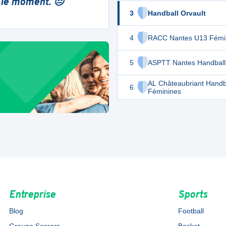
 le moment. 😔
3
Handball Orvault
4
RACC Nantes U13 Fémi
5
ASPTT Nantes Handball
AL Châteaubriant Handb
6
Féminines
Entreprise
Sports
Blog
Football