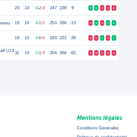
20
10
4
-
2
-
4
247
238
9
V
V
D
D
D
nines
19
10
4
-
1
-
5
253
266
-13
D
V
D
V
V
18
10
4
-
0
-
6
183
222
-39
D
D
V
D
V
all U13
11
10
0
-
1
-
9
204
266
-62
D
D
D
D
D
Mentions légales
Conditions Générales