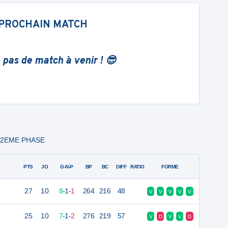
PROCHAIN MATCH
 pas de match à venir ! 😎
 - 2EME PHASE
PTS
JO
G-N-P
BP
BC
DIFF
RATIO
FORME
27
10
8
-
1
-
1
264
216
48
V
V
V
V
V
25
10
7
-
1
-
2
276
219
57
V
D
V
V
D