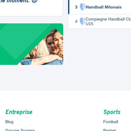
 le moment. 😔
3
Handball Milonais
Compiegne Handball Cl
4
U15
Entreprise
Sports
Blog
Football
Groupe Scorers
Basket