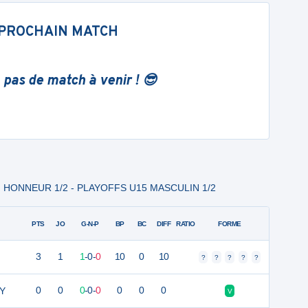
PROCHAIN MATCH
 pas de match à venir ! 😎
M HONNEUR 1/2 - PLAYOFFS U15 MASCULIN 1/2
PTS
JO
G-N-P
BP
BC
DIFF
RATIO
FORME
3
1
1
-
0
-
0
10
0
10
?
?
?
?
?
Y
0
0
0
-
0
-
0
0
0
0
V