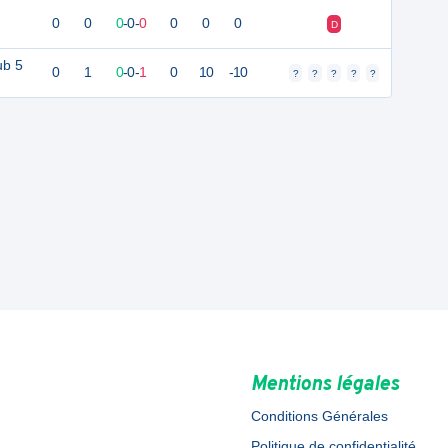
0
0
0
-
0
-
0
0
0
0
D
ub 5
0
1
0
-
0
-
1
0
10
-10
?
?
?
?
?
Mentions légales
Conditions Générales
Politique de confidentialité