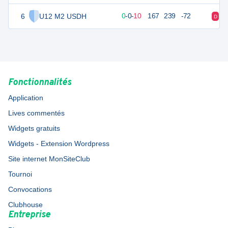
6
U12 M2 USDH
9
10
0
-
0
-
10
167
239
-72
D
D
Fonctionnalités
Application
Lives commentés
Widgets gratuits
Widgets - Extension Wordpress
Site internet MonSiteClub
Tournoi
Convocations
Clubhouse
Entreprise