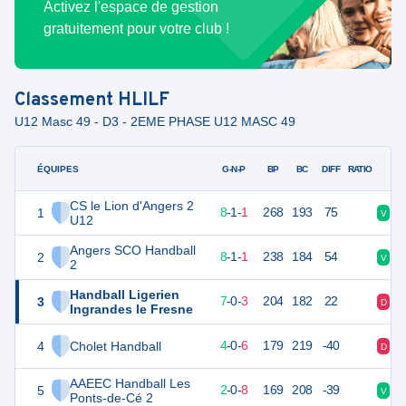
Activez l'espace de gestion
gratuitement pour votre club !
Classement
HLILF
U12 Masc 49 - D3 - 2EME PHASE U12 MASC 49
ÉQUIPES
PTS
JO
G-N-P
BP
BC
DIFF
RATIO
CS le Lion d'Angers 2
1
27
10
8
-
1
-
1
268
193
75
V
V
U12
Angers SCO Handball
2
26
10
8
-
1
-
1
238
184
54
V
V
2
Handball Ligerien
3
24
10
7
-
0
-
3
204
182
22
D
V
Ingrandes le Fresne
4
Cholet Handball
18
10
4
-
0
-
6
179
219
-40
D
V
AAEEC Handball Les
5
14
10
2
-
0
-
8
169
208
-39
V
D
Ponts-de-Cé 2