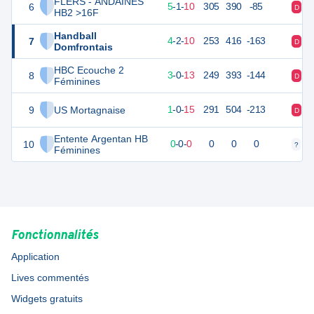
FLERS - ANDAINES
6
27
16
5
-
1
-
10
305
390
-85
D
V
HB2 >16F
Handball
7
25
16
4
-
2
-
10
253
416
-163
D
D
Domfrontais
HBC Ecouche 2
8
21
16
3
-
0
-
13
249
393
-144
D
D
Féminines
9
US Mortagnaise
17
16
1
-
0
-
15
291
504
-213
D
D
Entente Argentan HB
10
0
0
0
-
0
-
0
0
0
0
?
?
Féminines
Fonctionnalités
Application
Lives commentés
Widgets gratuits