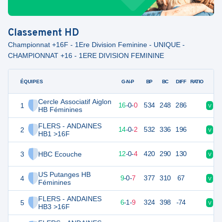
Classement
HD
Championnat +16F - 1Ere Division Feminine - UNIQUE -
CHAMPIONNAT +16 - 1ERE DIVISION FEMININE
ÉQUIPES
PTS
JO
G-N-P
BP
BC
DIFF
RATIO
Cercle Associatif Aiglon
1
48
16
16
-
0
-
0
534
248
286
V
V
HB Féminines
FLERS - ANDAINES
2
44
16
14
-
0
-
2
532
336
196
V
V
HB1 >16F
3
HBC Ecouche
39
16
12
-
0
-
4
420
290
130
V
V
US Putanges HB
4
34
16
9
-
0
-
7
377
310
67
V
D
Féminines
FLERS - ANDAINES
5
29
16
6
-
1
-
9
324
398
-74
V
V
HB3 >16F