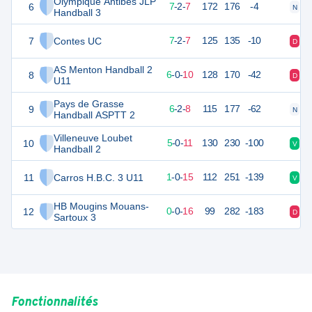
Olympique Antibes JLP
6
32
16
7
-
2
-
7
172
176
-4
N
D
Handball 3
7
Contes UC
32
16
7
-
2
-
7
125
135
-10
D
V
AS Menton Handball 2
8
28
16
6
-
0
-
10
128
170
-42
D
D
U11
Pays de Grasse
9
28
16
6
-
2
-
8
115
177
-62
N
D
Handball ASPTT 2
Villeneuve Loubet
10
24
16
5
-
0
-
11
130
230
-100
V
D
Handball 2
11
Carros H.B.C. 3 U11
18
16
1
-
0
-
15
112
251
-139
V
D
HB Mougins Mouans-
12
16
16
0
-
0
-
16
99
282
-183
D
D
Sartoux 3
Fonctionnalités