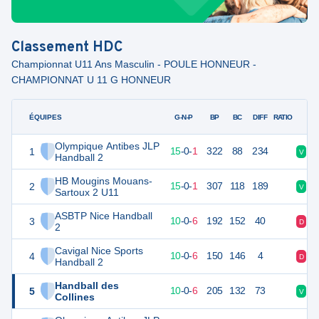
Classement
HDC
Championnat U11 Ans Masculin - POULE HONNEUR -
CHAMPIONNAT U 11 G HONNEUR
ÉQUIPES
PTS
JO
G-N-P
BP
BC
DIFF
RATIO
Olympique Antibes JLP
1
46
16
15
-
0
-
1
322
88
234
V
V
Handball 2
HB Mougins Mouans-
2
46
16
15
-
0
-
1
307
118
189
V
V
Sartoux 2 U11
ASBTP Nice Handball
3
36
16
10
-
0
-
6
192
152
40
D
V
2
Cavigal Nice Sports
4
36
16
10
-
0
-
6
150
146
4
D
V
Handball 2
Handball des
5
34
16
10
-
0
-
6
205
132
73
V
V
Collines