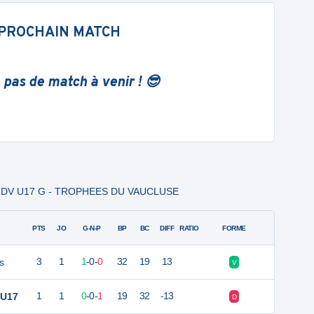
PROCHAIN MATCH
 pas de match à venir ! 😎
 - TDV U17 G - TROPHEES DU VAUCLUSE
PTS
JO
G-N-P
BP
BC
DIFF
RATIO
FORME
s
3
1
1
-
0
-
0
32
19
13
V
 U17
1
1
0
-
0
-
1
19
32
-13
D