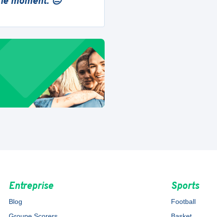
 le moment. 😔
Entreprise
Sports
Blog
Football
Groupe Scorers
Basket