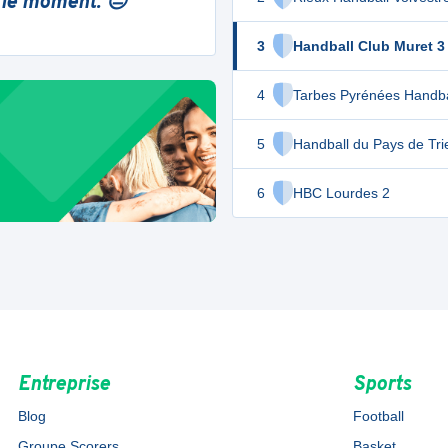
 le moment. 😔
3
Handball Club Muret 3
4
Tarbes Pyrénées Handba
5
Handball du Pays de Tri
6
HBC Lourdes 2
Entreprise
Sports
Blog
Football
Groupe Scorers
Basket