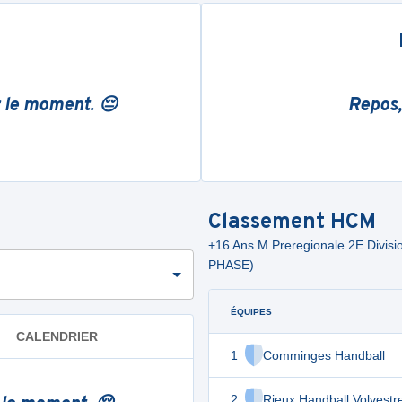
r le moment. 😔
Repos,
Classement
HCM
+16 Ans M Preregionale 2E Div
PHASE)
ÉQUIPES
CALENDRIER
1
Comminges Handball
2
Rieux Handball Volvestr