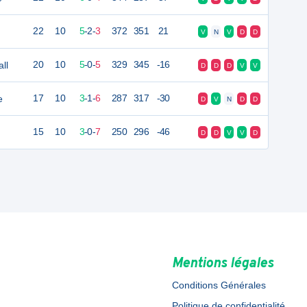
22
10
5
-
2
-
3
372
351
21
V
N
V
D
D
ll
20
10
5
-
0
-
5
329
345
-16
D
D
D
V
V
e
17
10
3
-
1
-
6
287
317
-30
D
V
N
D
D
15
10
3
-
0
-
7
250
296
-46
D
D
V
V
D
Mentions légales
Conditions Générales
Politique de confidentialité