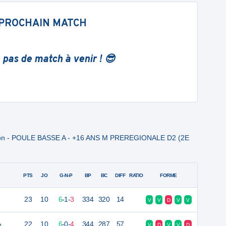
PROCHAIN MATCH
 pas de match à venir ! 😎
ision - POULE BASSE A - +16 ANS M PREREGIONALE D2 (2E
PTS
JO
G-N-P
BP
BC
DIFF
RATIO
FORME
23
10
6
-
1
-
3
334
320
14
V
V
D
V
V
e
22
10
6
-
0
-
4
344
287
57
V
D
V
V
D