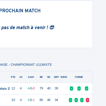
PROCHAIN MATCH
 pas de match à venir ! 😎
 PHASE - CHAMPIONNAT U11MIXTE
PTS
JO
G-N-P
BP
BC
DIFF
RATIO
FORME
dais 2
12
4
4
-
0
-
0
79
40
39
V
V
V
10
4
3
-
0
-
1
80
46
34
V
V
V
D