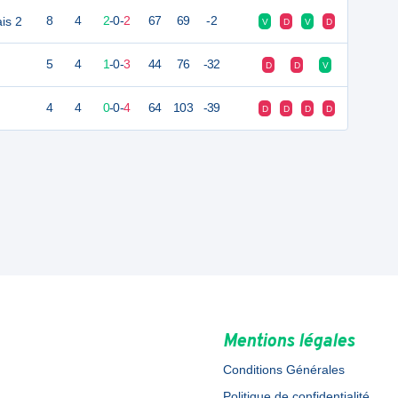
is 2
8
4
2
-
0
-
2
67
69
-2
V
D
V
D
5
4
1
-
0
-
3
44
76
-32
D
D
V
4
4
0
-
0
-
4
64
103
-39
D
D
D
D
Mentions légales
Conditions Générales
Politique de confidentialité