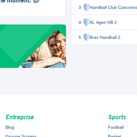
 le moment. 😔
3
Handball Club Canconna
4
AL Agen HB 2
5
Brax Handball 2
Entreprise
Sports
Blog
Football
Groupe Scorers
Basket