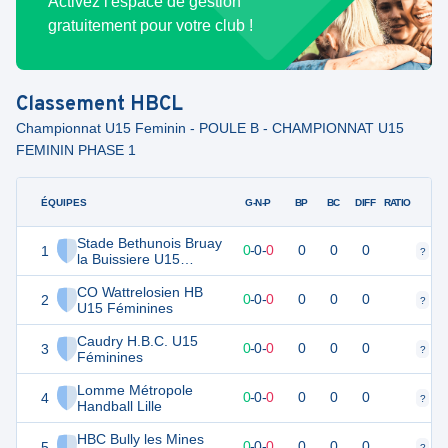
Activez l'espace de gestion
gratuitement pour votre club !
Classement
HBCL
Championnat U15 Feminin - POULE B - CHAMPIONNAT U15
FEMININ PHASE 1
ÉQUIPES
PTS
JO
G-N-P
BP
BC
DIFF
RATIO
Stade Bethunois Bruay
1
0
0
0
-
0
-
0
0
0
0
?
?
la Buissiere U15
Féminines
CO Wattrelosien HB
2
0
0
0
-
0
-
0
0
0
0
?
?
U15 Féminines
Caudry H.B.C. U15
3
0
0
0
-
0
-
0
0
0
0
?
?
Féminines
Lomme Métropole
4
0
0
0
-
0
-
0
0
0
0
?
?
Handball Lille
HBC Bully les Mines
5
0
0
0
-
0
-
0
0
0
0
?
?