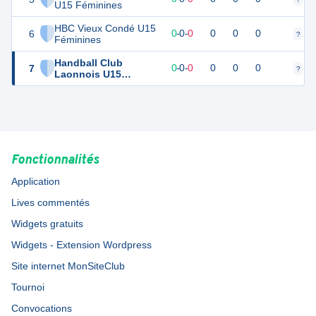
U15 Féminines
HBC Vieux Condé U15
6
0
0
0
-
0
-
0
0
0
0
?
?
Féminines
Handball Club
7
0
0
0
-
0
-
0
0
0
0
?
?
Laonnois U15
Féminines
Fonctionnalités
Application
Lives commentés
Widgets gratuits
Widgets - Extension Wordpress
Site internet MonSiteClub
Tournoi
Convocations