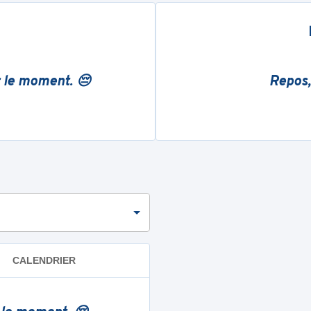
r le moment. 😔
Repos,
CALENDRIER