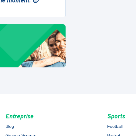
 le moment. 😔
Entreprise
Sports
Blog
Football
Groupe Scorers
Basket