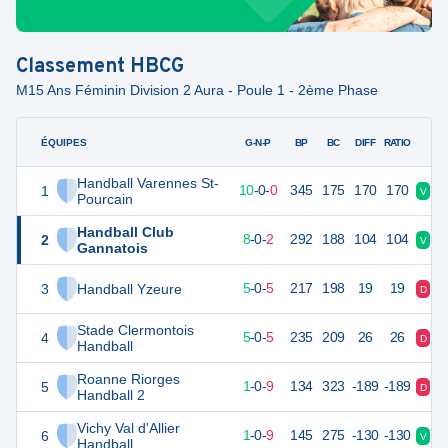
Classement
HBCG
M15 Ans Féminin Division 2 Aura - Poule 1 - 2ème Phase
ÉQUIPES
PTS
JO
G-N-P
BP
BC
DIFF
RATIO
Handball Varennes St-
1
30
10
10
-
0
-
0
345
175
170
170
V
V
Pourcain
Handball Club
2
26
10
8
-
0
-
2
292
188
104
104
V
V
Gannatois
3
Handball Yzeure
20
10
5
-
0
-
5
217
198
19
19
D
V
Stade Clermontois
4
20
10
5
-
0
-
5
235
209
26
26
D
D
Handball
Roanne Riorges
5
12
10
1
-
0
-
9
134
323
-189
-189
D
D
Handball 2
Vichy Val d'Allier
6
12
10
1
-
0
-
9
145
275
-130
-130
V
D
Handball