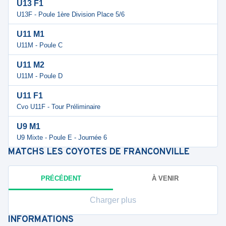
U13 F1
U13F - Poule 1ère Division Place 5/6
U11 M1
U11M - Poule C
U11 M2
U11M - Poule D
U11 F1
Cvo U11F - Tour Préliminaire
U9 M1
U9 Mixte - Poule E - Journée 6
MATCHS
LES COYOTES DE FRANCONVILLE
PRÉCÉDENT
À VENIR
Charger plus
INFORMATIONS