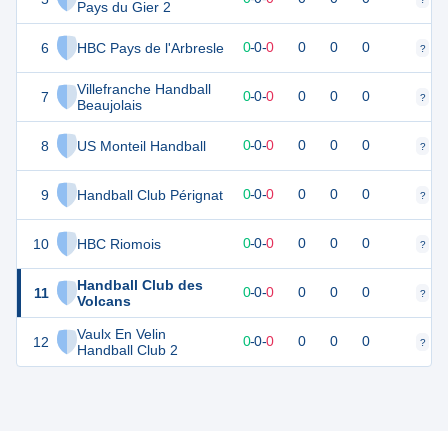
Pays du Gier 2
6
HBC Pays de l'Arbresle
0
0
0
-
0
-
0
0
0
0
?
?
Villefranche Handball
7
0
0
0
-
0
-
0
0
0
0
?
?
Beaujolais
8
US Monteil Handball
0
0
0
-
0
-
0
0
0
0
?
?
9
Handball Club Pérignat
0
0
0
-
0
-
0
0
0
0
?
?
10
HBC Riomois
0
0
0
-
0
-
0
0
0
0
?
?
Handball Club des
11
0
0
0
-
0
-
0
0
0
0
?
?
Volcans
Vaulx En Velin
12
0
0
0
-
0
-
0
0
0
0
?
?
Handball Club 2