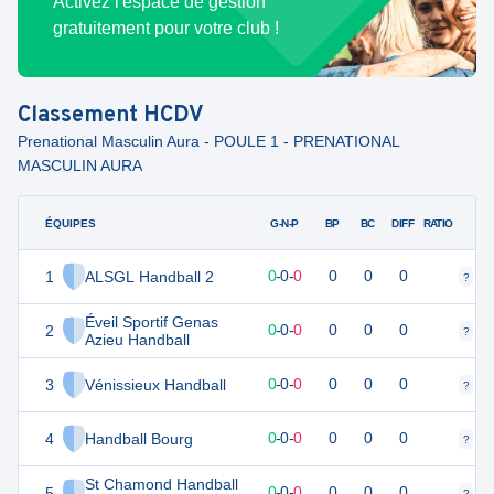
Activez l'espace de gestion
gratuitement pour votre club !
Classement
HCDV
Prenational Masculin Aura - POULE 1 - PRENATIONAL
MASCULIN AURA
ÉQUIPES
PTS
JO
G-N-P
BP
BC
DIFF
RATIO
1
ALSGL Handball 2
0
0
0
-
0
-
0
0
0
0
?
?
Éveil Sportif Genas
2
0
0
0
-
0
-
0
0
0
0
?
?
Azieu Handball
3
Vénissieux Handball
0
0
0
-
0
-
0
0
0
0
?
?
4
Handball Bourg
0
0
0
-
0
-
0
0
0
0
?
?
St Chamond Handball
5
0
0
0
-
0
-
0
0
0
0
?
?