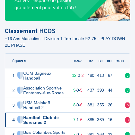
Activez l'espace de gestion
gratuitement pour votre club !
Classement
HCDS
+16 Ans Masculins - Division 1 Territoriale 92-75 - PLAY-DOWN -
2E PHASE
ÉQUIPES
PTS
JO
G-N-P
BP
BC
DIFF
RATIO
COM Bagneux
1
38
14
12
-
0
-
2
480
413
67
V
V
Handball
Association Sportive
2
32
14
9
-
0
-
5
437
393
44
V
V
Fontenay-Aux-Roses
Handball 2
USM Malakoff
3
30
14
8
-
0
-
6
381
355
26
D
D
Handball 2
Handball Club de
4
29
14
7
-
1
-
6
385
369
16
D
D
Suresnes 2
Bois Colombes Sports
5
28
14
7
-
0
-
7
391
368
23
V
D