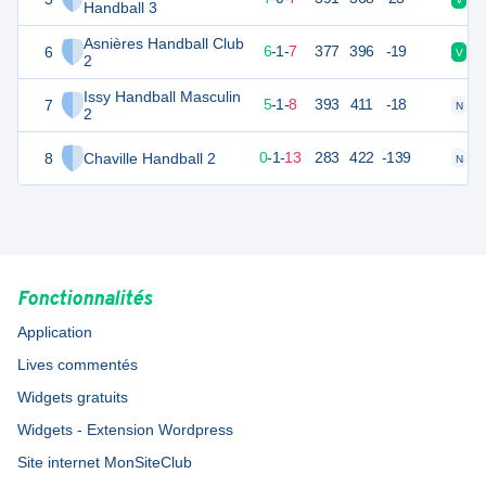
Handball 3
Asnières Handball Club
6
26
14
6
-
1
-
7
377
396
-19
V
D
2
Issy Handball Masculin
7
25
14
5
-
1
-
8
393
411
-18
N
D
2
8
Chaville Handball 2
13
14
0
-
1
-
13
283
422
-139
N
D
Fonctionnalités
Application
Lives commentés
Widgets gratuits
Widgets - Extension Wordpress
Site internet MonSiteClub