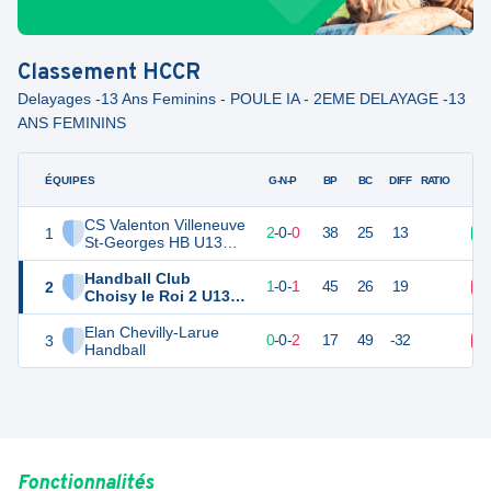
Classement
HCCR
Delayages -13 Ans Feminins - POULE IA - 2EME DELAYAGE -13
ANS FEMININS
ÉQUIPES
PTS
JO
G-N-P
BP
BC
DIFF
RATIO
CS Valenton Villeneuve
1
6
2
2
-
0
-
0
38
25
13
V
St-Georges HB U13
Féminines
Handball Club
2
4
2
1
-
0
-
1
45
26
19
D
Choisy le Roi 2 U13
Féminines
Elan Chevilly-Larue
3
2
2
0
-
0
-
2
17
49
-32
D
Handball
Fonctionnalités