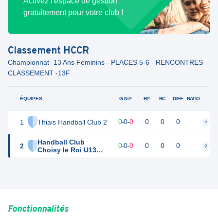
Activez l'espace de gestion
gratuitement pour votre club !
Classement
HCCR
Championnat -13 Ans Feminins - PLACES 5-6 - RENCONTRES
CLASSEMENT -13F
ÉQUIPES
PTS
JO
G-N-P
BP
BC
DIFF
RATIO
1
Thiais Handball Club 2
0
0
0
-
0
-
0
0
0
0
?
?
Handball Club
2
0
0
0
-
0
-
0
0
0
0
?
?
Choisy le Roi U13
Féminines
Fonctionnalités