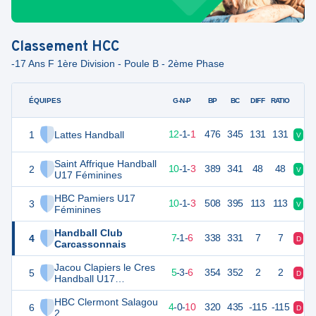
Classement
HCC
-17 Ans F 1ère Division - Poule B - 2ème Phase
ÉQUIPES
PTS
JO
G-N-P
BP
BC
DIFF
RATIO
1
Lattes Handball
39
14
12
-
1
-
1
476
345
131
131
V
V
Saint Affrique Handball
2
35
14
10
-
1
-
3
389
341
48
48
V
V
U17 Féminines
HBC Pamiers U17
3
35
14
10
-
1
-
3
508
395
113
113
V
V
Féminines
Handball Club
4
29
14
7
-
1
-
6
338
331
7
7
D
D
Carcassonnais
Jacou Clapiers le Cres
5
27
14
5
-
3
-
6
354
352
2
2
D
V
Handball U17
Féminines
HBC Clermont Salagou
6
21
14
4
-
0
-
10
320
435
-115
-115
D
D
2