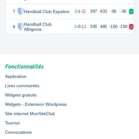
7
Handball Club Espalion
19
14
2
-
1
-
11
397
433
-36
-36
V
D
Handball Club
8
18
14
2
-
0
-
12
335
485
-150
-150
D
D
Albigeois
Fonctionnalités
Application
Lives commentés
Widgets gratuits
Widgets - Extension Wordpress
Site internet MonSiteClub
Tournoi
Convocations