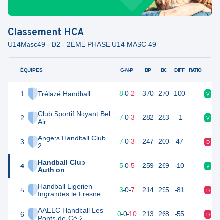
Classement
HCA
U14Masc49 - D2 - 2EME PHASE U14 MASC 49
ÉQUIPES
PTS
JO
G-N-P
BP
BC
DIFF
RATIO
1
Trélazé Handball
26
10
8
-
0
-
2
370
270
100
V
V
Club Sportif Noyant Bel
2
24
10
7
-
0
-
3
282
283
-1
V
V
Air
Angers Handball Club
3
24
10
7
-
0
-
3
247
200
47
D
V
2
Handball Club
4
20
10
5
-
0
-
5
259
269
-10
V
D
Authion
Handball Ligerien
5
16
10
3
-
0
-
7
214
295
-81
D
D
Ingrandes le Fresne
AAEEC Handball Les
6
10
10
0
-
0
-
10
213
268
-55
D
D
Ponts-de-Cé 2