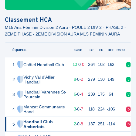
Classement
HCA
M15 Ans Féminin Division 2 Aura - POULE 2 DIV 2 - PHASE 2 -
2EME PHASE - 2EME DIVISION AURA M15 FEMININ AURA
ÉQUIPES
PTS
JO
G-N-P
BP
BC
DIFF
RATIO
1
Châtel Handball Club
30
10
10
-
0
-
0
264
102
162
V
V
Vichy Val d'Allier
2
26
10
8
-
0
-
2
279
130
149
V
D
Handball
Handball Varennes St-
3
22
10
6
-
0
-
4
239
175
64
V
V
Pourcain
Manzat Communaute
4
16
10
3
-
0
-
7
118
224
-106
D
D
Hand
Handball Club
5
12
10
2
-
0
-
8
137
251
-114
D
D
Ambertois