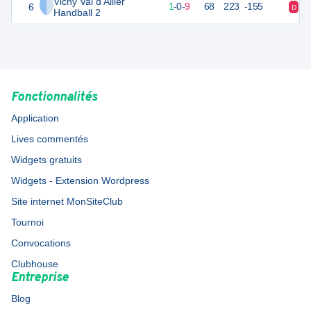
Vichy Val d'Allier
6
10
10
1
-
0
-
9
68
223
-155
D
D
Handball 2
Fonctionnalités
Application
Lives commentés
Widgets gratuits
Widgets - Extension Wordpress
Site internet MonSiteClub
Tournoi
Convocations
Clubhouse
Entreprise
Blog