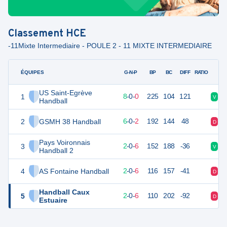
Classement
HCE
-11Mixte Intermediaire - POULE 2 - 11 MIXTE INTERMEDIAIRE
ÉQUIPES
PTS
JO
G-N-P
BP
BC
DIFF
RATIO
US Saint-Egrève
1
24
8
8
-
0
-
0
225
104
121
V
V
Handball
2
GSMH 38 Handball
20
8
6
-
0
-
2
192
144
48
D
V
Pays Voironnais
3
12
8
2
-
0
-
6
152
188
-36
V
D
Handball 2
4
AS Fontaine Handball
12
8
2
-
0
-
6
116
157
-41
D
D
Handball Caux
5
12
8
2
-
0
-
6
110
202
-92
D
V
Estuaire