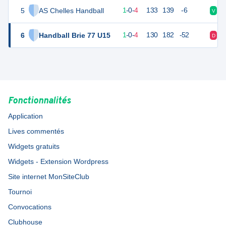
5
AS Chelles Handball
7
5
1
-
0
-
4
133
139
-6
V
D
6
Handball Brie 77 U15
7
5
1
-
0
-
4
130
182
-52
D
D
Fonctionnalités
Application
Lives commentés
Widgets gratuits
Widgets - Extension Wordpress
Site internet MonSiteClub
Tournoi
Convocations
Clubhouse