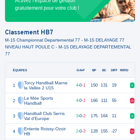
Activez l'espace de gestion
gratuitement pour votre club !
Classement
HB7
M-15 Championnat Departemental 77 - M-15 DELAYAGE 77
NIVEAU HAUT POULE C - M-15 DELAYAGE DEPARTEMENTAL
77
ÉQUIPES
PTS
JO
G-N-P
BP
BC
DIFF
RATIO
Torcy Handball Marne
1
13
5
4
-
0
-
1
150
131
19
V
D
la Vallée 2 U15
Le Mée Sports
2
13
5
4
-
0
-
1
166
111
55
D
V
Handball
Handball Club Serris
3
11
5
3
-
0
-
2
175
164
11
V
V
Val d'Europe
Entente Roissy-Ozoir
4
9
5
2
-
0
-
3
128
155
-27
D
V
HB