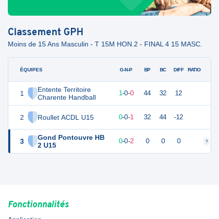
Classement
GPH
Moins de 15 Ans Masculin - T 15M HON.2 - FINAL 4 15 MASC.
ÉQUIPES
PTS
JO
G-N-P
BP
BC
DIFF
RATIO
Entente Territoire
1
6
2
1
-
0
-
0
44
32
12
Charente Handball
2
Roullet ACDL U15
4
2
0
-
0
-
1
32
44
-12
Gond Pontouvre HB
3
0
2
0
-
0
-
2
0
0
0
?
?
2 U15
Fonctionnalités