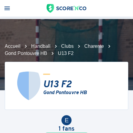
Accueil
Handball
Clubs
Charente
Gond Pontouvre HB
U13 F2
U13 F2
Gond Pontouvre HB
E
1
fans