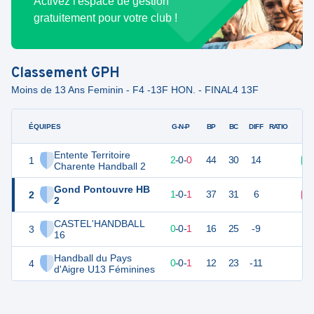
Activez l'espace de gestion
gratuitement pour votre club !
Classement
GPH
Moins de 13 Ans Feminin - F4 -13F HON. - FINAL4 13F
ÉQUIPES
PTS
JO
G-N-P
BP
BC
DIFF
RATIO
Entente Territoire
1
6
2
2
-
0
-
0
44
30
14
V
Charente Handball 2
Gond Pontouvre HB
2
4
2
1
-
0
-
1
37
31
6
D
2
CASTEL'HANDBALL
3
1
1
0
-
0
-
1
16
25
-9
16
Handball du Pays
4
1
1
0
-
0
-
1
12
23
-11
d'Aigre U13 Féminines