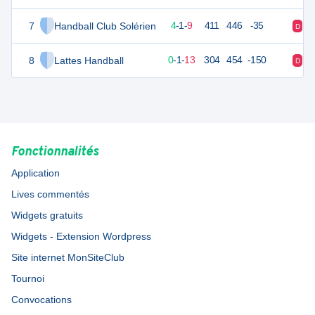
7
Handball Club Solérien
23
14
4
-
1
-
9
411
446
-35
D
V
8
Lattes Handball
14
14
0
-
1
-
13
304
454
-150
D
D
Fonctionnalités
Application
Lives commentés
Widgets gratuits
Widgets - Extension Wordpress
Site internet MonSiteClub
Tournoi
Convocations