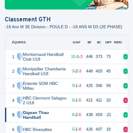
Classement
GTH
-18 Ans M 3E Division - POULE D - -18 ANS M D3 (2E PHASE)
ÉQUIPES
PTS
JO
G-N-P
BP
BC
DIFF
RATIO
Montarnaud Handball
1
35
14
10
-
1
-
3
446
373
73
V
V
Club U18
Montpellier Chamberte
2
34
14
9
-
2
-
3
448
403
45
V
V
Handball U18
Entente SOM HBC
3
33
14
9
-
1
-
4
425
366
59
V
D
Millau
HBC Clermont Salagou
4
31
14
8
-
1
-
5
421
411
10
D
V
2 U18
Gigean Thau
5
28
14
6
-
2
-
6
438
459
-21
V
V
Handball
6
HBC Rivesaltes
25
14
5
-
1
-
8
426
407
19
D
D