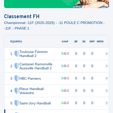
Classement
FH
Championnat -11F (2025-2025) - -11 POULE C PROMOTION -
-11F - PHASE 1
ÉQUIPES
PTS
JO
G-N-P
BP
BC
DIFF
RATIO
Toulouse Féminin
1
0
0
0
-
0
-
0
0
0
0
?
?
Handball 2
Castanet Ramonville
2
0
0
0
-
0
-
0
0
0
0
?
?
Auzeville Handball 2
3
HBC Pamiers
0
0
0
-
0
-
0
0
0
0
?
?
Rieux Handball
4
0
0
0
-
0
-
0
0
0
0
?
?
Volvestre
5
Saint-Jory Handball
0
0
0
-
0
-
0
0
0
0
?
?