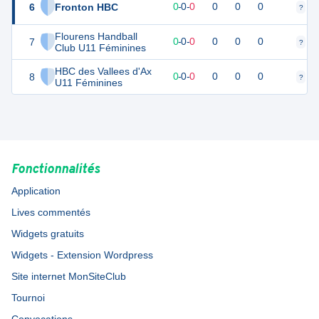
6
Fronton HBC
0
0
0
-
0
-
0
0
0
0
?
?
Flourens Handball
7
0
0
0
-
0
-
0
0
0
0
?
?
Club U11 Féminines
HBC des Vallees d'Ax
8
0
0
0
-
0
-
0
0
0
0
?
?
U11 Féminines
Fonctionnalités
Application
Lives commentés
Widgets gratuits
Widgets - Extension Wordpress
Site internet MonSiteClub
Tournoi