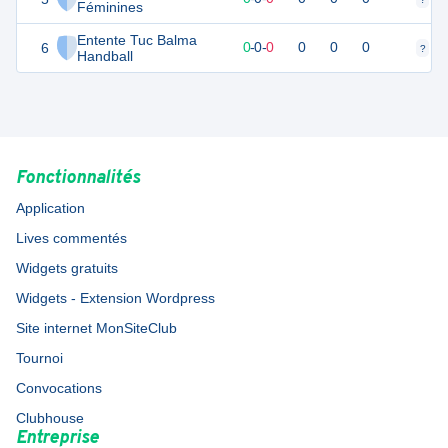
Féminines
Entente Tuc Balma
6
0
0
0
-
0
-
0
0
0
0
?
?
Handball
Fonctionnalités
Application
Lives commentés
Widgets gratuits
Widgets - Extension Wordpress
Site internet MonSiteClub
Tournoi
Convocations
Clubhouse
Entreprise