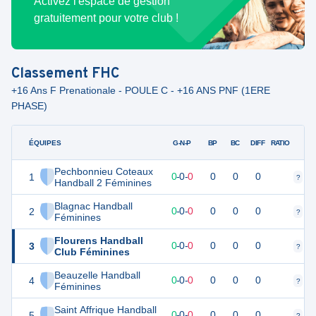
Activez l'espace de gestion
gratuitement pour votre club !
Classement
FHC
+16 Ans F Prenationale - POULE C - +16 ANS PNF (1ERE
PHASE)
ÉQUIPES
PTS
JO
G-N-P
BP
BC
DIFF
RATIO
Pechbonnieu Coteaux
1
0
0
0
-
0
-
0
0
0
0
?
?
Handball 2 Féminines
Blagnac Handball
2
0
0
0
-
0
-
0
0
0
0
?
?
Féminines
Flourens Handball
3
0
0
0
-
0
-
0
0
0
0
?
?
Club Féminines
Beauzelle Handball
4
0
0
0
-
0
-
0
0
0
0
?
?
Féminines
Saint Affrique Handball
5
0
0
0
-
0
-
0
0
0
0
?
?