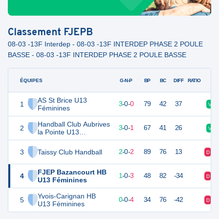
Classement
FJEPB
08-03 -13F Interdep - 08-03 -13F INTERDEP PHASE 2 POULE
BASSE - 08-03 -13F INTERDEP PHASE 2 POULE BASSE
ÉQUIPES
PTS
JO
G-N-P
BP
BC
DIFF
RATIO
AS St Brice U13
1
9
4
3
-
0
-
0
79
42
37
V
Féminines
Handball Club Aubrives
2
9
4
3
-
0
-
1
67
41
26
V
la Pointe U13
Féminines
3
Taissy Club Handball
8
4
2
-
0
-
2
89
76
13
D
FJEP Bazancourt HB
4
6
4
1
-
0
-
3
48
82
-34
D
U13 Féminines
Yvois-Carignan HB
5
4
4
0
-
0
-
4
34
76
-42
D
U13 Féminines