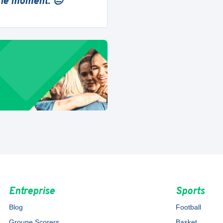
 le moment. 😔
Entreprise
Sports
Blog
Football
Groupe Scorers
Basket