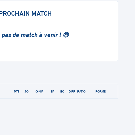
PROCHAIN MATCH
 pas de match à venir ! 😎
PTS
JO
G-N-P
BP
BC
DIFF
RATIO
FORME