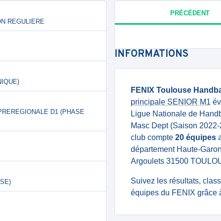
PRÉCÉDENT
ISON REGULIERE
INFORMATIONS
NIQUE)
FENIX Toulouse Handba
principale SENIOR M1
év
S M PREREGIONALE D1 (PHASE
Ligue Nationale de Handb
Masc Dept (Saison 2022-2
club compte
20 équipes
a
département Haute-Garonn
Argoulets 31500 TOULO
Suivez les résultats, cla
ASE)
équipes du FENIX grâce à