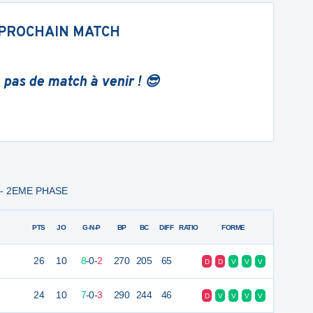
PROCHAIN MATCH
 pas de match à venir ! 😎
4 - 2EME PHASE
PTS
JO
G-N-P
BP
BC
DIFF
RATIO
FORME
26
10
8
-
0
-
2
270
205
65
D
D
V
V
V
24
10
7
-
0
-
3
290
244
46
D
V
V
V
V