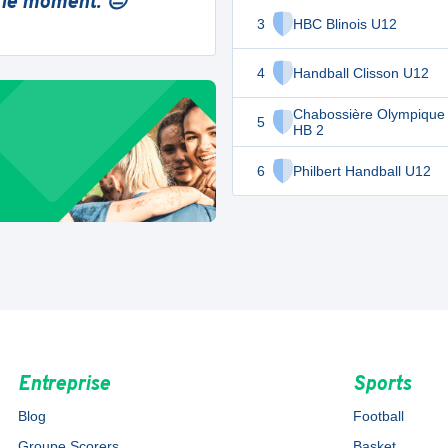
 le moment. 😔
3
HBC Blinois U12
4
Handball Clisson U12
Chabossière Olympique
5
HB 2
6
Philbert Handball U12
Entreprise
Sports
Blog
Football
Groupe Scorers
Basket