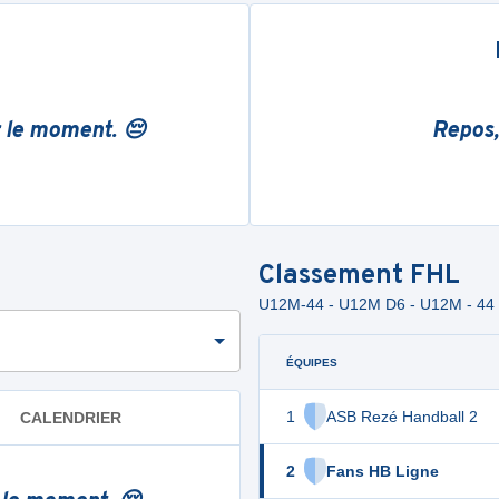
r le moment. 😔
Repos,
Classement
FHL
U12M-44 - U12M D6 - U12M - 4
ÉQUIPES
1
ASB Rezé Handball 2
CALENDRIER
2
Fans HB Ligne