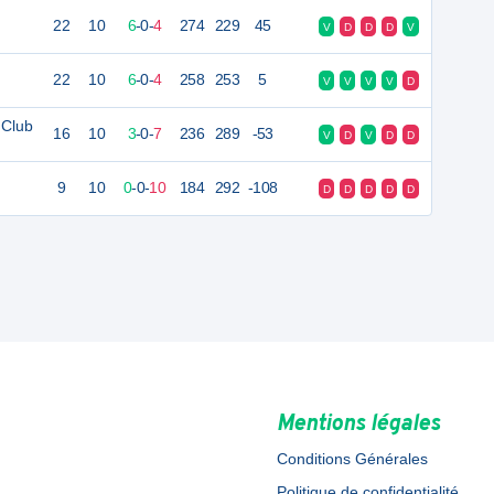
22
10
6
-
0
-
4
274
229
45
V
D
D
D
V
22
10
6
-
0
-
4
258
253
5
V
V
V
V
D
 Club
16
10
3
-
0
-
7
236
289
-53
V
D
V
D
D
9
10
0
-
0
-
10
184
292
-108
D
D
D
D
D
Mentions légales
Conditions Générales
Politique de confidentialité