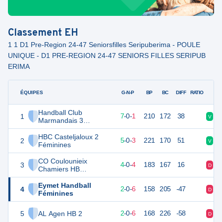
Classement
EH
1 1 D1 Pre-Region 24-47 Seniorsfilles Seripuberima - POULE
UNIQUE - D1 PRE-REGION 24-47 SENIORS FILLES SERIPUB
ERIMA
ÉQUIPES
PTS
JO
G-N-P
BP
BC
DIFF
RATIO
Handball Club
1
21
8
7
-
0
-
1
210
172
38
V
V
Marmandais 3
Féminines
HBC Casteljaloux 2
2
18
8
5
-
0
-
3
221
170
51
V
V
Féminines
CO Coulounieix
3
16
8
4
-
0
-
4
183
167
16
D
V
Chamiers HB
Féminines
Eymet Handball
4
12
8
2
-
0
-
6
158
205
-47
D
D
Féminines
5
AL Agen HB 2
11
8
2
-
0
-
6
168
226
-58
D
D