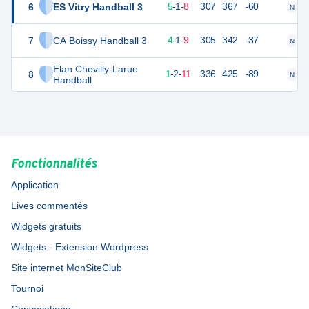
6
ES Vitry Handball 3
25
14
5
-
1
-
8
307
367
-60
N
D
7
CA Boissy Handball 3
22
14
4
-
1
-
9
305
342
-37
N
D
Elan Chevilly-Larue
8
17
14
1
-
2
-
11
336
425
-89
N
D
Handball
Fonctionnalités
Application
Lives commentés
Widgets gratuits
Widgets - Extension Wordpress
Site internet MonSiteClub
Tournoi