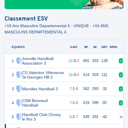
Classement
ESV
+16 Ans Masculins Departemental 4 - UNIQUE - +16 ANS
MASCULINS DEPARTEMENTAL 4
ÉQUIPES
PTS
JO
G-N-P
BP
BC
DIFF
RATIO
Joinville Handball
1
38
14
12
-
0
-
2
481
353
128
V
V
Association 3
CS Valenton Villeneuve
2
35
14
11
-
0
-
3
414
303
111
V
V
St-Georges HB 2
3
Marolles Handball 3
29
14
7
-
1
-
6
362
393
-31
V
D
CSM Bonneuil
4
29
14
7
-
1
-
6
419
399
20
V
V
Handball
Handball Club Choisy
5
25
14
5
-
2
-
7
349
391
-42
N
D
le Roi 3